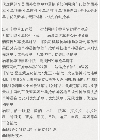
代驾网约车美团外卖抢单神器抢单软件网约车代驾美团外
卖抢单神器抢单软件抢单科技接单神器自动识别优先派
单，优先派单，无限优推，优先自动抢单
出租车抢单加速器
滴滴网约车抢单辅助哪个稳定
万辅助能抢单软件下载
滴滴网约车怎么开挂抢单
滴滴网约车接单辅助
顺陆司机版抢单辅助器网约车代驾
美团外卖抢单神器抢单软件抢单科技接单神器自动识别优
先派单，优先派单，无限优推，优先自动抢单
嘀嗒抢单神器哪个快
滴滴网约车抢单脚本
滴滴网约车抢单神器2024版
达达抢单软件加速器
【辅助.星空紫皮猪辅助2.龙王pro辅助3.火云邪神辅助辅助
4.四叶草Ⅱ5.新五叶神辅助6.帝释天终辅助J版辅助7.神话终
辅助J版辅助8.小可爱终辅助J版辅助9.御姐范辅助辅助0.擎
天柱】网约车代驾美团外卖抢单神器抢单软件抢单科技接
单神器自动识别优先派单，优先派单，无限优推，优先自
动抢单
嘀嗒、的士联盟、聚的、出租、快车、货拉拉、小拉出
租、运满满、曹操、阳光、首汽、哈罗、申程、美团等各
平台辅助、
didi服务分辅助出行分辅助都可以
didi刷分技术