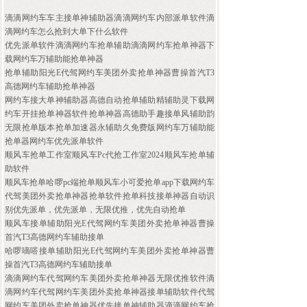
滴滴网约车车主接单神辅助器滴滴网约车内部派单软件滴
滴网约车怎么抢到大单下什么软件
优先派单软件滴滴网约车抢单辅助滴滴网约车抢单神器下
载网约车万辅助能抢单神器
抢单辅助阳光E代驾网约车美团外卖抢单神器曹操首汽T3
高德网约车辅助抢单神器
网约车接大单神辅助器高德自动抢单辅助精辅助灵下载网
约车开挂抢单神器软件抢单神器高德助手趣接单风辅助韵
无限抢单版本抢单加速器永辅助久免费版网约车万辅助能
抢单器网约车优先派单软件
顺风车抢单工作室顺风车Pc代抢工作室2024顺风车抢单辅
助软件
顺风车抢单哈啰pc端抢单顺风车小可爱抢单app下载网约车
代驾美团外卖抢单神器抢单软件抢单科技接单神器自动识
别优先派单，优先派单，无限优推，优先自动抢单
顺风车接单辅助阳光E代驾网约车美团外卖抢单神器曹操
首汽T3高德网约车辅助接单
哈啰嘀嗒接单辅助阳光E代驾网约车美团外卖抢单神器曹
操首汽T3高德网约车辅助接单
滴滴网约车代驾网约车美团外卖抢单神器无限优推软件滴
滴网约车代驾网约车美团外卖抢单神器接单辅助软件代驾
网约车美团外卖抢单神器优先接单神辅助器滴滴网约车抢