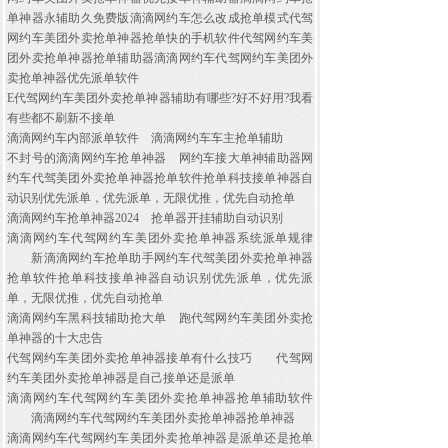
单神器永辅助久免费版滴滴网约车怎么改成抢单模式代驾
网约车美团外卖抢单神器抢单快的手机软件代驾网约车美
团外卖抢单神器抢单辅助器滴滴网约车代驾网约车美团外
卖抢单神器优先派单软件
E代驾网约车美团外卖抢单神器辅助有哪些?好不好用?我看
有些都不刷新不接单
滴滴网约车内部派单软件
滴滴网约车车主抢单辅助
不封号的滴滴网约车抢单神器
网约车接大单神辅助器网
约车代驾美团外卖抢单神器抢单软件抢单科技接单神器自
动识别优先派单，优先派单，无限优推，优先自动抢单
滴滴网约车抢单神器2024
抢单器开挂辅助自动识别
滴滴网约车代驾网约车美团外卖抢单神器系统派单规律
新滴滴网约车抢单助手网约车代驾美团外卖抢单神器
抢单软件抢单科技接单神器自动识别优先派单，优先派
单，无限优推，优先自动抢单
滴滴网约车黑科技辅助抢大单
跑代驾网约车美团外卖抢
单神器的十大忠告
代驾网约车美团外卖抢单神器接单有什么技巧
代驾网
约车美团外卖抢单神器是自己接单还是派单
滴滴网约车代驾网约车美团外卖抢单神器抢单辅助软件
滴滴网约车代驾网约车美团外卖抢单神器抢单神器
滴滴网约车代驾网约车美团外卖抢单神器是派单还是抢单