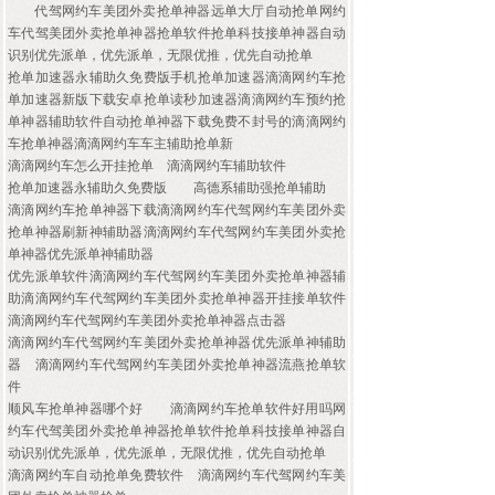
代驾网约车美团外卖抢单神器远单大厅自动抢单网约
车代驾美团外卖抢单神器抢单软件抢单科技接单神器自动
识别优先派单，优先派单，无限优推，优先自动抢单
抢单加速器永辅助久免费版手机抢单加速器滴滴网约车抢
单加速器新版下载安卓抢单读秒加速器滴滴网约车预约抢
单神器辅助软件自动抢单神器下载免费不封号的滴滴网约
车抢单神器滴滴网约车车主辅助抢单新
滴滴网约车怎么开挂抢单
滴滴网约车辅助软件
抢单加速器永辅助久免费版
高德系辅助强抢单辅助
滴滴网约车抢单神器下载滴滴网约车代驾网约车美团外卖
抢单神器刷新神辅助器滴滴网约车代驾网约车美团外卖抢
单神器优先派单神辅助器
优先派单软件滴滴网约车代驾网约车美团外卖抢单神器辅
助滴滴网约车代驾网约车美团外卖抢单神器开挂接单软件
滴滴网约车代驾网约车美团外卖抢单神器点击器
滴滴网约车代驾网约车美团外卖抢单神器优先派单神辅助
器
滴滴网约车代驾网约车美团外卖抢单神器流燕抢单软
件
顺风车抢单神器哪个好
滴滴网约车抢单软件好用吗网
约车代驾美团外卖抢单神器抢单软件抢单科技接单神器自
动识别优先派单，优先派单，无限优推，优先自动抢单
滴滴网约车自动抢单免费软件
滴滴网约车代驾网约车美