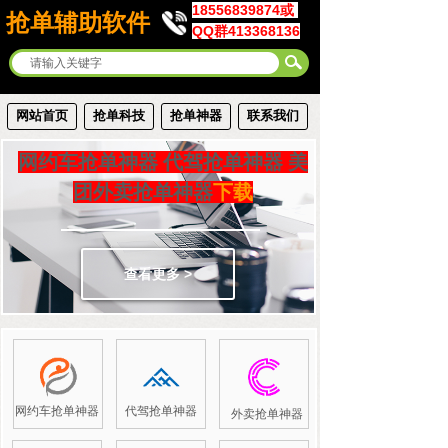
18556839874或
抢单辅助软件
QQ群413368136
网站首页
抢单科技
抢单神器
联系我们
网约车抢单神器 代驾抢单神器
美
团外卖抢单神器
下载
查看更多 >
网约车抢单神器
代驾抢单神器
外卖抢单神器