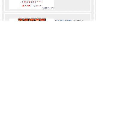
[抢单神器]
免费派
单接单平台 接单软
件哪个......
价格:
0.00
[抢单神器]
流燕抢
单软件 顺风车辅助|
顺风......
价格:
0.00
1
2
3
4
5
...
10
末页 >>