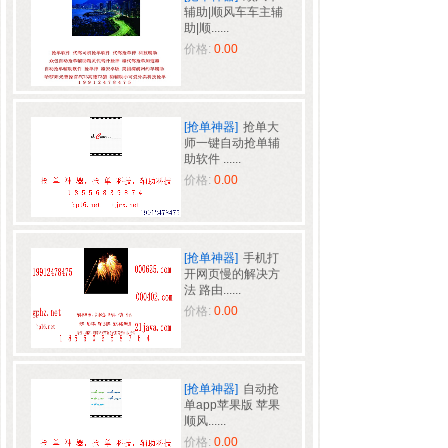
辅助|顺风车车主辅
助|顺......
价格:
0.00
[抢单神器]
抢单大
师一键自动抢单辅
助软件 ......
价格:
0.00
[抢单神器]
手机打
开网页慢的解决方
法 路由......
价格:
0.00
[抢单神器]
自动抢
单app苹果版 苹果
顺风......
价格:
0.00