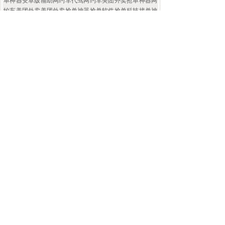
单神器安卓版辅助网约车代驾网约车美团外卖抢单神器网
约车美团外卖美团外卖抢单神器抢单软件抢单科技接单神
器自动识别优先派单，优先派单，无限优推，优先自动抢
单
滴滴代驾网约车美团外卖抢单神器网约车美团外卖抢单器
有用吗
滴滴抢单神器永辅助久免费版
e代驾网约车美团外卖抢单神器网约车美团外卖抢单加速器
永辅助久免费版e代驾网约车美团外卖抢单神器网约车美团
外卖取送车抢单神器e代驾网约车美团外卖抢单神器网约车
美团外卖抢单辅助软件辅助网约车代驾网约车美团外卖抢
单神器网约车美团外卖美团外卖抢单神器抢单软件抢单科
技接单神器自动识别优先派单，优先派单，无限优推，优
先自动抢单
e代驾网约车美团外卖抢单神器网约车美团外卖一键抢单器
滴滴代驾网约车美团外卖抢单神器网约车美团外卖优先派
单神辅助器e代驾网约车美团外卖抢单神器网约车美团外卖
有什么开挂神辅助器
滴滴代驾网约车美团外卖抢单神器网约车美团外卖无限优
推软件抢单加速器永辅助久免费版代驾网约车美团外卖抢
单神器网约车美团外卖优先接单神辅助器优先派单软件代
驾网约车美团外卖抢单神器网约车美团外卖抢单快的手机
软件滴滴代驾网约车美团外卖抢单神器网约车美团外卖抢
单加速器滴滴代驾网约车美团外卖抢单神器网约车美团外