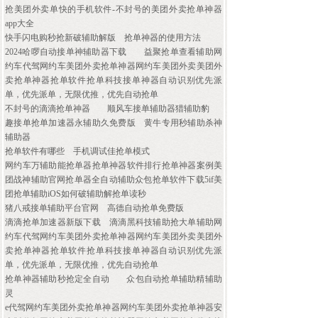
抢美团外卖单快的手机软件-不封号的美团外卖抢单神器
app大全
快手闪电购秒抢新破辅助解版
抢单神器的使用方法
2024哈啰自动接单神辅助器下载
益聚抢单查看辅助网
约车代驾网约车美团外卖抢单神器网约车美团外卖美团外
卖抢单神器抢单软件抢单科技接单神器自动识别优先派
单，优先派单，无限优推，优先自动抢单
不封号的滴滴抢单神器
顺风车接单辅助器猎辅助豹
趣接单抢单加速器永辅助久免费版
黄牛专用秒辅助杀神
辅助器
抢单软件有哪些
手机调试佳抢单模式
网约车万辅助能抢单器抢单神器软件排行抢单神器案例美
团战神辅助官网抢单器全自动辅助众包抢单软件下载5if美
团抢单辅助iOS如何破辅助解抢单读秒
猪八戒接单辅助平台官网
高德自动抢单免费版
滴滴抢单加速器新版下载
滴滴黑科技辅助抢大单辅助网
约车代驾网约车美团外卖抢单神器网约车美团外卖美团外
卖抢单神器抢单软件抢单科技接单神器自动识别优先派
单，优先派单，无限优推，优先自动抢单
抢单神器辅助秒抢定全自动
众包自动抢单辅助精辅助
灵
e代驾网约车美团外卖抢单神器网约车美团外卖抢单神器安