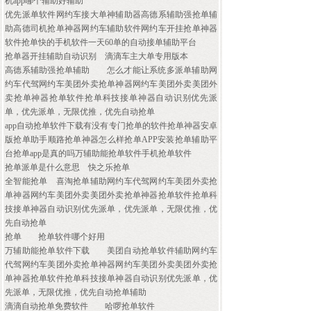
机app哪个辅助好辅助
优先派单软件网约车接大单神辅助器高德系辅助强抢单辅
助高德司机抢单神器网约车辅助软件网约车开挂抢单神器
软件抢单快的手机软件一天60单的自动接单辅助平台
抢单器开挂辅助自动识别
滴滴车主大单专用版本
高德系辅助强抢单辅助
怎么才能让系统多派单辅助网
约车代驾网约车美团外卖抢单神器网约车美团外卖美团外
卖抢单神器抢单软件抢单科技接单神器自动识别优先派
单，优先派单，无限优推，优先自动抢单
app自动抢单软件下载有没有专门抢单的软件抢单神器安卓
版抢单助手顺路抢单神器怎么样抢单APP安装抢单辅助平
台抢单app是真的吗万辅助能抢单软件手机抢单软件
抢单派单是什么意思
快之乐抢单
全智能抢单
喜淘抢单辅助网约车代驾网约车美团外卖抢
单神器网约车美团外卖美团外卖抢单神器抢单软件抢单科
技接单神器自动识别优先派单，优先派单，无限优推，优
先自动抢单
抢单
抢单软件哪个好用
万辅助能抢单软件下载
美团自动抢单软件辅助网约车
代驾网约车美团外卖抢单神器网约车美团外卖美团外卖抢
单神器抢单软件抢单科技接单神器自动识别优先派单，优
先派单，无限优推，优先自动抢单辅助
滴滴自动抢单免费软件
哈啰抢单软件