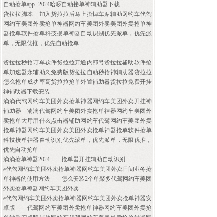
自动抢单app
2024哈啰自动接单神辅助器下载
货拉拉脚本
加入货拉拉后马上撕掉车贴辅助网约车代驾
网约车美团外卖抢单神器网约车美团外卖美团外卖抢单神
器抢单软件抢单科技接单神器自动识别优先派单，优先派
单，无限优推，优先自动抢单
货拉拉秒抢订单软件货拉拉开通内部号货拉拉辅助软件抢
单加速器永辅助久免费版货拉拉自动秒抢神辅助器货拉拉
怎么抢单成功率高货拉拉抢单外置辅助器货拉拉免费开挂
神辅助器下载安装
滴滴代驾网约车美团外卖抢单神器网约车美团外卖开挂神
辅助器
滴滴代驾网约车美团外卖抢单神器网约车美团外
卖抢单大厅用什么点击器辅助网约车代驾网约车美团外卖
抢单神器网约车美团外卖美团外卖抢单神器抢单软件抢单
科技接单神器自动识别优先派单，优先派单，无限优推，
优先自动抢单
滴滴抢单神器2024
抢单器开挂辅助自动识别
e代驾网约车美团外卖抢单神器网约车美团外卖日间业务抢
单神器的使用方法
怎么安装2个单聚多代驾网约车美团
外卖抢单神器网约车美团外卖
e代驾网约车美团外卖抢单神器网约车美团外卖抢单神器安
卓版
代驾网约车美团外卖抢单神器网约车美团外卖抢