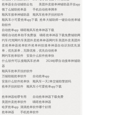
抢单器全自动辅助众包
美团外卖接单神辅助器开挂app
饿了么辅助抢单器
手机自动抢单脚本
顺风车接单神辅助器
顺风车抢单开挂的软件
顺风车小可爱抢单app下载
抢单大辅助师一键自动抢单辅
助软件
自动抢单app
嘀嗒顺风车抢单神器下载
嘀嗒自动抢单助手免费版
嘀嗒抢单神器下载免费辅助网
约车代驾网约车美团外卖抢单神器网约车美团外卖美团外
卖抢单神器抢单软件抢单科技接单神器自动识别优先派
单，优先派单，无限优推，优先自动抢单
网约车抢单软件
安装什么软件抢单快
什么软件可以接顺风车的单
2024哈啰自动接单神辅助
器
顺风车抢单开挂的软件
万辅助能抢单软件
自动抢单app
安装什么软件抢单快
顺风车一天2单交辅助警抓吗
抢单开挂的软件
顺风车小可爱抢单app下载
抢单神器哈啰专用
自动抢单神器下载免费
美团外卖抢单软件
嘀嗒抢单神器
哈罗抢单app
滴滴抢单软件哪个好用
抢单神器
手机抢单软件