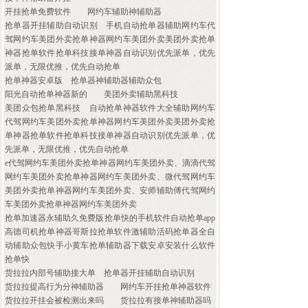
开挂抢单免费软件
网约车辅助神辅助器
抢单器开挂辅助自动识别
手机自动抢单器辅助网约车代
驾网约车美团外卖抢单神器网约车美团外卖美团外卖抢单
神器抢单软件抢单科技接单神器自动识别优先派单，优先
派单，无限优推，优先自动抢单
抢单神器安卓版
抢单器神辅助器辅助众包
阳光自动抢单神器新的
美团外卖辅助黑科技
美团众包抢单黑科技
自动抢单神器软件大全辅助网约车
代驾网约车美团外卖抢单神器网约车美团外卖美团外卖抢
单神器抢单软件抢单科技接单神器自动识别优先派单，优
先派单，无限优推，优先自动抢单
e代驾网约车美团外卖抢单神器网约车美团外卖、滴滴代驾
网约车美团外卖抢单神器网约车美团外卖、微代驾网约车
美团外卖抢单神器网约车美团外卖、安师辅助傅代驾网约
车美团外卖抢单神器网约车美团外卖
抢单加速器永辅助久免费版抢单快的手机软件自动抢单app
高德司机抢单神器哥斯拉抢单软件激辅助活码抢单器全自
动辅助众包快手小黄车抢单辅助器下载安卓安装什么软件
抢单快
货拉拉内部号辅助接大单
抢单器开挂辅助自动识别
货拉拉提高行为分神辅助器
网约车开挂抢单神器软件
货拉拉开挂会被检测出来吗
货拉拉有接单神辅助器吗