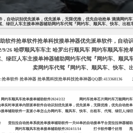
自动识别优先派单，优先派单，无限优推，优先自动抢单 滴滴网约车自动抢单
出租车、代驾、绿巨人车主接单神器辅助网约车代驾『网约车、顺风车、快车
助软件抢单软件抢单科技接单神器优先派单软件，自动识
02/9/26 哈啰顺风车车主 哈罗出行顺风车 网约车顺风车抢
驾、绿巨人车主接单神器辅助网约车代驾『网约车、顺风
卖网约车代驾『网约车、顺风车、快车、
:
抢单软件 抢单神器 抢单黑科技抢单科技抢单神器QQ群:413368136
|
网约车顺风车抢单接单辅助软件2024/2/22
网约车抢单芯片网约车万能网约车
约单实时单派单内部派单软件自动识别优先派单，优先派单，无限优推，优先自动抢单
单接单辅助软件一直派小单怎么办网约车、顺风车、快车、出租车、代驾、绿巨人|绿
号
货拉拉自动抢单系统抢单接单辅助软件一天60单的自动接单平台货拉拉神器辅
网约车顺风车抢单接单辅助软件2024/11/14
打卡软件哪个好用
甩