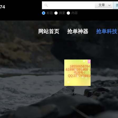
文章
74
标题
摘要
内容
网站首页
抢单神器
抢单科技
×
18550658764
&18966091968（微
信同号）
QQ:2377428916