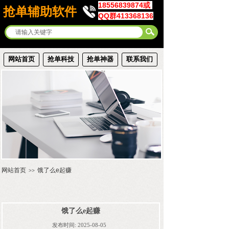
18556839874或
抢单辅助软件
QQ群413368136
网站首页
抢单科技
抢单神器
联系我们
网站首页
饿了么e起赚
>>
饿了么e起赚
发布时间:
2025-08-05