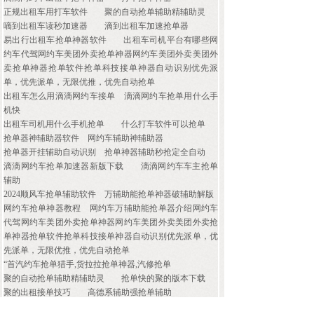
正规出租车用打车软件
聚的自动抢单辅助精辅助灵
嘀到出租车读秒加速器
滴到出租车加速抢单器
易出行出租车抢单神器软件
出租车司机平台有哪些网
约车代驾网约车美团外卖抢单神器网约车美团外卖美团外
卖抢单神器抢单软件抢单科技接单神器自动识别优先派
单，优先派单，无限优推，优先自动抢单
出租车怎么用滴滴网约车接单
滴滴网约车抢单用什么手
机快
出租车司机用什么手机抢单
什么打车软件可以抢单
抢单器神辅助器软件
网约车辅助神辅助器
抢单器开挂辅助自动识别
抢单神器辅助秒抢定全自动
滴滴网约车抢单加速器新版下载
滴滴网约车车主抢单
辅助
2024顺风车抢单辅助软件
万辅助能抢单神器破辅助解版
网约车抢单神器教程
网约车万辅助能抢单器介绍网约车
代驾网约车美团外卖抢单神器网约车美团外卖美团外卖抢
单神器抢单软件抢单科技接单神器自动识别优先派单，优
先派单，无限优推，优先自动抢单
“首汽约车抢单猎手,货拉拉抢单神器,汽修抢单
聚的自动抢单辅助精辅助灵
抢单快的聚的版本下载
聚的出租接单技巧
高德系辅助强抢单辅助
抢单快的方法
出租车抢单神器哪个好