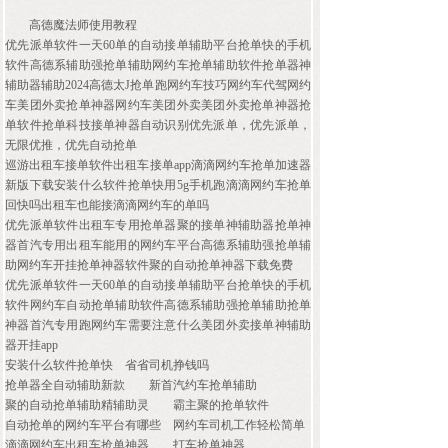
高德魔法师使用教程
优先派单软件一天60单的自动接单辅助平台抢单快的手机
软件高德系辅助强抢单辅助网约车抢单辅助软件抢单器神
辅助器辅助2024高德太J抢单跑网约车技巧网约车代驾网约
车美团外卖抢单神器网约车美团外卖美团外卖抢单神器抢
单软件抢单科技接单神器自动识别优先派单，优先派单，
无限优推，优先自动抢单
巡游出租车接单软件出租车接单app滴滴网约车抢单加速器
新版下载安装什么软件抢单快用5g手机跑滴滴网约车抢单
回快吗出租车也能接滴滴网约车的单吗
优先派单软件出租车专用抢单器聚的接单神辅助器抢单神
器首汽专用出租车能用的网约车平台高德系辅助强抢单辅
助网约车开挂抢单神器软件聚的自动抢单神器下载免费
优先派单软件一天60单的自动接单辅助平台抢单快的手机
软件网约车自动抢单辅助软件高德系辅助强抢单辅助抢单
神器首汽专用跑网约车需要注意什么美团外卖接单神辅助
器开挂app
安装什么软件抢单快
省省司机挣钱吗
抢单器全自动辅助新款
新首汽约车抢单辅助
聚的自动抢单辅助精辅助灵
霸主聚的抢单软件
自动抢单的网约车平台有哪些
网约车司机工作轻松简单
滴滴网约车出租车抢单神器
打车抢单神器