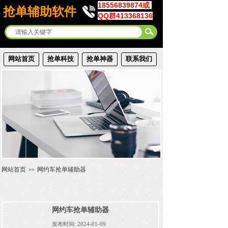
18556839874或
抢单辅助软件
QQ群413368136
网站首页
抢单科技
抢单神器
联系我们
网站首页
网约车抢单辅助器
>>
网约车抢单辅助器
发布时间:
2024-01-09